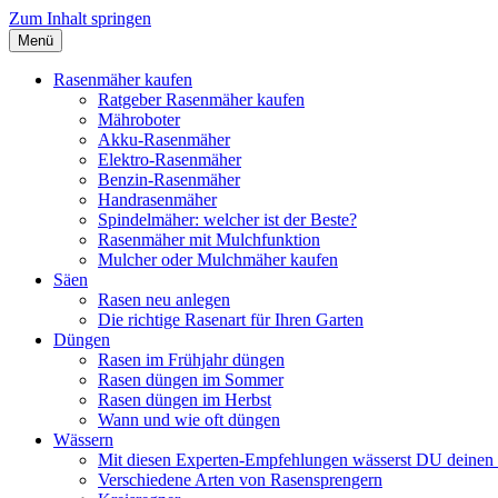
Zum Inhalt springen
Menü
Rasen richtig pflegen
Rasenmäher kaufen
Ratgeber Rasenmäher kaufen
Mähroboter
Akku-Rasenmäher
Elektro-Rasenmäher
Benzin-Rasenmäher
Handrasenmäher
Spindelmäher: welcher ist der Beste?
Rasenmäher mit Mulchfunktion
Mulcher oder Mulchmäher kaufen
Säen
Rasen neu anlegen
Die richtige Rasenart für Ihren Garten
Düngen
Rasen im Frühjahr düngen
Rasen düngen im Sommer
Rasen düngen im Herbst
Wann und wie oft düngen
Wässern
Mit diesen Experten-Empfehlungen wässerst DU deinen 
Verschiedene Arten von Rasen­sprengern