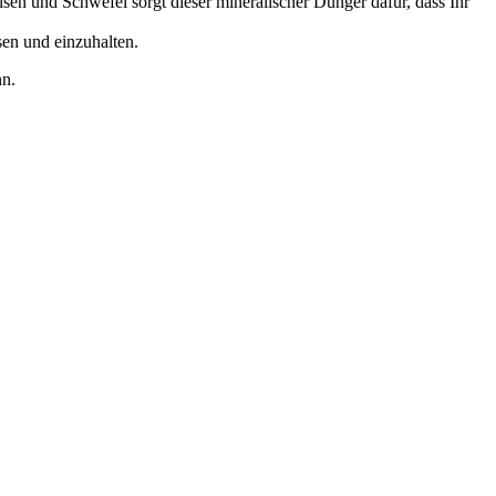
n und Schwefel sorgt dieser mineralischer Dünger dafür, dass Ihr
en und einzuhalten.
nn.