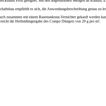
Beckmann Profi geeignet. Mit den abgestimmten Mengen an Kalium, Eise
haftsbau empfiehlt es sich, die Anwendungsbeschreibung genau zu les
 auch zusammen mit einem Rasenunkraut-Vernichter gekauft werden ka
reicht die Herbstdüngergabe des Compo Düngers von 20 g pro m².