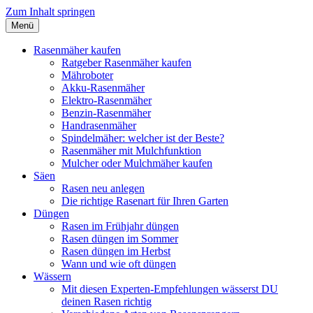
Zum Inhalt springen
Menü
Rasen richtig pflegen
Rasenmäher kaufen
Ratgeber Rasenmäher kaufen
Mähroboter
Akku-Rasenmäher
Elektro-Rasenmäher
Benzin-Rasenmäher
Handrasenmäher
Spindelmäher: welcher ist der Beste?
Rasenmäher mit Mulchfunktion
Mulcher oder Mulchmäher kaufen
Säen
Rasen neu anlegen
Die richtige Rasenart für Ihren Garten
Düngen
Rasen im Frühjahr düngen
Rasen düngen im Sommer
Rasen düngen im Herbst
Wann und wie oft düngen
Wässern
Mit diesen Experten-Empfehlungen wässerst DU
deinen Rasen richtig