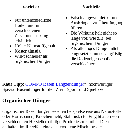
Vorteile:
Nachteile:
Falsch angewendet kann das
Für unterschiedliche
Ausbringen zu Überdüngung
Böden und in
führen
verschiedenen
Die Wirkung hält nicht so
Zusammensetzung
lange vor, wie z.B. bei
erhältlich.
organischem Dünger
Hoher Nährstoffgehalt
Als alleiniges Düngemittel
Kostengünstig
eingesetzt kann es langfristig
Wirkt schneller als
die Bodeneigenschaften
organischer Dünger
verschlechtern
Kauf-Tipp:
COMPO Rasen-Langzeitdünger
*, hochwertiger
Spezial-Rasendünger für den Zier-, Sport- und Spielrasen
Organischer Dünger
Organischer Rasendünger bestehen beispielsweise aus Naturstoffen
oder Hornspänen, Knochenmehl, Stallmist, etc. Es gibt auch von
verschiedenen Herstellern fertige Produkte zu kaufen. Diese
enthalten im Regelfall eine ausgewogene Mischung der