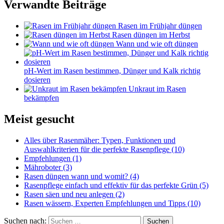
Verwandte Beiträge
Rasen im Frühjahr düngen
Rasen düngen im Herbst
Wann und wie oft düngen
pH-Wert im Rasen bestimmen, Dünger und Kalk richtig
dosieren
Unkraut im Rasen
bekämpfen
Meist gesucht
Alles über Rasenmäher: Typen, Funktionen und
Auswahlkriterien für die perfekte Rasenpflege
(10)
Empfehlungen
(1)
Mähroboter
(3)
Rasen düngen wann und womit?
(4)
Rasenpflege einfach und effektiv für das perfekte Grün
(5)
Rasen säen und neu anlegen
(2)
Rasen wässern, Experten Empfehlungen und Tipps
(10)
Suchen nach:
Suchen