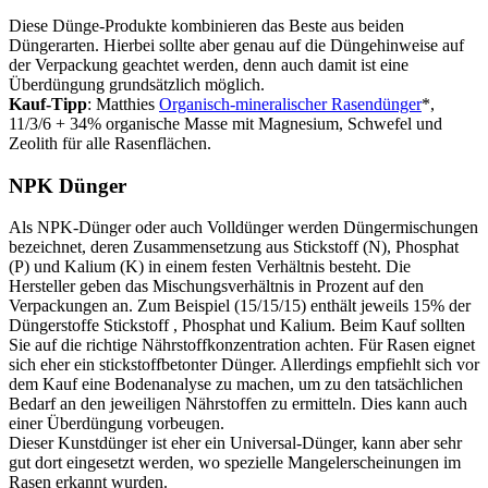
Diese Dünge-Produkte kombinieren das Beste aus beiden
Düngerarten. Hierbei sollte aber genau auf die Düngehinweise auf
der Verpackung geachtet werden, denn auch damit ist eine
Überdüngung grundsätzlich möglich.
Kauf-Tipp
: Matthies
Organisch-mineralischer Rasendünger
*,
11/3/6 + 34% organische Masse mit Magnesium, Schwefel und
Zeolith für alle Rasenflächen.
NPK Dünger
Als NPK-Dünger oder auch Volldünger werden Düngermischungen
bezeichnet, deren Zusammensetzung aus Stickstoff (N), Phosphat
(P) und Kalium (K) in einem festen Verhältnis besteht. Die
Hersteller geben das Mischungsverhältnis in Prozent auf den
Verpackungen an. Zum Beispiel (15/15/15) enthält jeweils 15% der
Düngerstoffe Stickstoff , Phosphat und Kalium. Beim Kauf sollten
Sie auf die richtige Nährstoffkonzentration achten. Für Rasen eignet
sich eher ein stickstoffbetonter Dünger. Allerdings empfiehlt sich vor
dem Kauf eine Bodenanalyse zu machen, um zu den tatsächlichen
Bedarf an den jeweiligen Nährstoffen zu ermitteln. Dies kann auch
einer Überdüngung vorbeugen.
Dieser Kunstdünger ist eher ein Universal-Dünger, kann aber sehr
gut dort eingesetzt werden, wo spezielle Mangelerscheinungen im
Rasen erkannt wurden.