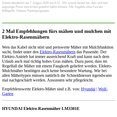
Zuletzt aktualisiert am 7. August 2026 um 0:52 . Wir weisen darauf hin, dass sich hier
angezeigte Preise inzwischen geändert haben können. Alle Angaben ohne Gewähr.
Bildquelle: Amazon Partnerprogramm
2 Mal Empfehlungen fürs mähen und mulchen mit
Elektro-Rasenmähern
Wen das Kabel nicht stört und preiswerte Mäher mit Mulchfunktion
sucht, findet unter den
Elektro-Rasenmähern
das Passende. Der
Elektro-Antrieb hat immer ausreichend Kraft und kann nach dem
Urlaub auch mal richtig hohes Gras mähen. Dazu passt, dass im
Regelfall die Mäher mit einem Fangkorb geliefert werden. Elektro-
Mulchmäher benötigen auch keine besondere Wartung. Wie bei
allen Mähertypen müssen natürlich die Schneidmesser irgendwann
mal nachgeschärft werden. Ansonsten sehr pflegeleicht.
Empfehlenswerte Elektro-Mäher sind z.B. von:
Hyundai
|
Wolf-
Garten
HYUNDAI Elektro-Rasenmäher LM3301E