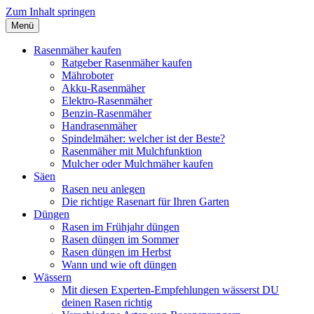
Zum Inhalt springen
Menü
Rasen richtig pflegen
Rasenmäher kaufen
Ratgeber Rasenmäher kaufen
Mähroboter
Akku-Rasenmäher
Elektro-Rasenmäher
Benzin-Rasenmäher
Handrasenmäher
Spindelmäher: welcher ist der Beste?
Rasenmäher mit Mulchfunktion
Mulcher oder Mulchmäher kaufen
Säen
Rasen neu anlegen
Die richtige Rasenart für Ihren Garten
Düngen
Rasen im Frühjahr düngen
Rasen düngen im Sommer
Rasen düngen im Herbst
Wann und wie oft düngen
Wässern
Mit diesen Experten-Empfehlungen wässerst DU
deinen Rasen richtig