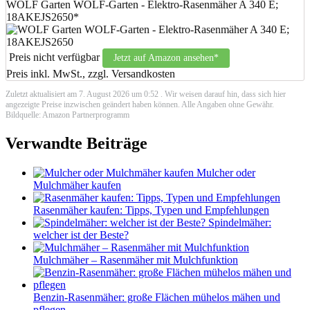
WOLF Garten WOLF-Garten - Elektro-Rasenmäher A 340 E;
18AKEJS2650*
Preis nicht verfügbar
Jetzt auf Amazon ansehen*
Preis inkl. MwSt., zzgl. Versandkosten
Zuletzt aktualisiert am 7. August 2026 um 0:52 . Wir weisen darauf hin, dass sich hier
angezeigte Preise inzwischen geändert haben können. Alle Angaben ohne Gewähr.
Bildquelle: Amazon Partnerprogramm
Verwandte Beiträge
Mulcher oder
Mulchmäher kaufen
Rasenmäher kaufen: Tipps, Typen und Empfehlungen
Spindelmäher:
welcher ist der Beste?
Mulchmäher – Rasenmäher mit Mulchfunktion
Benzin-Rasenmäher: große Flächen mühelos mähen und
pflegen