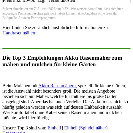
Preis inkl. MwSt., zzgl. Versandkosten
Zuletzt aktualisiert am 7. August 2026 um 0:52 . Wir weisen darauf hin, dass sich hier
angezeigte Preise inzwischen geändert haben können. Alle Angaben ohne Gewähr.
Bildquelle: Amazon Partnerprogramm
Hier finden Sie zusätzlich ausführliche Informationen zu
Handrasenmähern
.
Die Top 3 Empfehlungen Akku Rasenmäher zum
mähen und mulchen für kleine Gärten
Beim Mulchen mit
Akku Rasenmähern
, speziell für kleine Gärten,
ist die Auswahl nicht besonders groß. Die meisten Angebote
beziehen sich auf Mäher, welche für mittlere bis große Gärten
ausgelegt sind. Aber das hat auch Vorteile. Der Akku muss nicht so
häufig geladen werden was sich auf dessen Haltbarkeit auszahlt.
Wer komfortabel ohne Kabel seinen Rasen mähen und mulchen
möchte, wird hier fündig.
Unsere Top 3 sind von:
Einhell
|
Einhell (Spindelmäher)
|