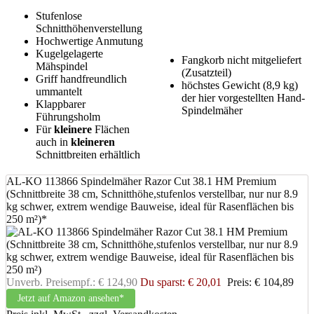
Stufenlose
Schnitthöhenverstellung
Hochwertige Anmutung
Kugelgelagerte
Fangkorb nicht mitgeliefert
Mähspindel
(Zusatzteil)
Griff handfreundlich
höchstes Gewicht (8,9 kg)
ummantelt
der hier vorgestellten Hand-
Klappbarer
Spindelmäher
Führungsholm
Für
kleinere
Flächen
auch in
kleineren
Schnittbreiten erhältlich
AL-KO 113866 Spindelmäher Razor Cut 38.1 HM Premium
(Schnittbreite 38 cm, Schnitthöhe,stufenlos verstellbar, nur nur 8.9
kg schwer, extrem wendige Bauweise, ideal für Rasenflächen bis
250 m²)*
Unverb. Preisempf.: € 124,90
Du sparst: € 20,01
Preis: € 104,89
Jetzt auf Amazon ansehen*