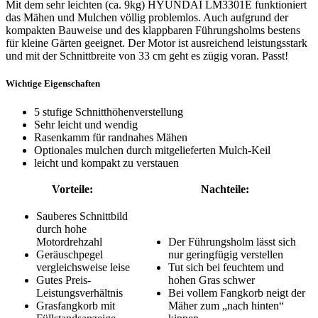
Mit dem sehr leichten (ca. 9kg) HYUNDAI LM3301E funktioniert
das Mähen und Mulchen völlig problemlos. Auch aufgrund der
kompakten Bauweise und des klappbaren Führungsholms bestens
für kleine Gärten geeignet. Der Motor ist ausreichend leistungsstark
und mit der Schnittbreite von 33 cm geht es zügig voran. Passt!
Wichtige Eigenschaften
5 stufige Schnitthöhenverstellung
Sehr leicht und wendig
Rasenkamm für randnahes Mähen
Optionales mulchen durch mitgelieferten Mulch-Keil
leicht und kompakt zu verstauen
Vorteile:
Nachteile:
Sauberes Schnittbild
durch hohe
Motordrehzahl
Der Führungsholm lässt sich
Geräuschpegel
nur geringfügig verstellen
vergleichsweise leise
Tut sich bei feuchtem und
Gutes Preis-
hohen Gras schwer
Leistungsverhältnis
Bei vollem Fangkorb neigt der
Grasfangkorb mit
Mäher zum „nach hinten“