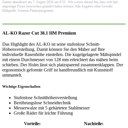
Zuletzt aktualisiert am 7. August 2026 um 0:52 . Wir weisen darauf hin, dass sich hier
angezeigte Preise inzwischen geändert haben können. Alle Angaben ohne Gewähr.
Bildquelle: Amazon Partnerprogramm
AL-KO Razor Cut 38.1 HM Premium
Das Highlight des AL-KO ist seine stufenlose Schnitt-
Höhenverstellung. Damit können Sie den Mäher auf Ihre
individuelle Rasenhöhe einstellen. Die kugelgelagerte Mähspindel
mit einem Durchmesser von 128 mm erleichtert das mähen beim
schieben. Der Holm lässt sich platzsparend zusammenklappen. Der
ergonomisch geformte Griff ist handfreundlich mit Kunststoff
ummantelt.
Wichtige Eigenschaften
Stufenlose Schnitthöhenverstellung
Berührungslose Schneidtechnik
Messerwalze mit 5 gehärteten Stahlmesser
Große Räder für leichte Führung
Vorteile:
Nachteile: