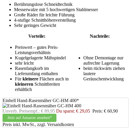
Berührungslose Schneidtechnik
Messerwalze mit 5 hochwertigen Stahlmesser
Große Räder für leichte Führung
4-stufige Schnitthöhenverstellung
Sehr geringes Gewicht
Vorteile:
Nachteile:
Preiswert – gutes Preis-
Leistungsverhältnis
Kugelgelagerte Mähspindel
Ohne Demontage nur
sehr leicht
aufrechte Lagerung
Rasenfangkorb im
beim rückwärts ziehen
Lieferumfang enthalten
lautere
Für
kleinere
Flächen auch in
Geräuschentwicklung
kleineren
Schnittbreiten
erhältlich
Einhell Hand-Rasenmäher GC-HM 400*
Unverb. Preisempf.: € 89,95
Du sparst: € 29,05
Preis: € 60,90
Jetzt auf Amazon ansehen*
Preis inkl. MwSt., zzgl. Versandkosten