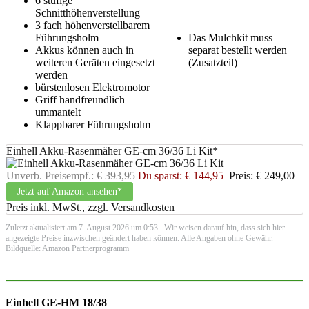
6 stufige
Schnitthöhenverstellung
3 fach höhenverstellbarem
Führungsholm
Das Mulchkit muss
Akkus können auch in
separat bestellt werden
weiteren Geräten eingesetzt
(Zusatzteil)
werden
bürstenlosen Elektromotor
Griff handfreundlich
ummantelt
Klappbarer Führungsholm
Einhell Akku-Rasenmäher GE-cm 36/36 Li Kit*
Unverb. Preisempf.: € 393,95
Du sparst: € 144,95
Preis: € 249,00
Jetzt auf Amazon ansehen*
Preis inkl. MwSt., zzgl. Versandkosten
Zuletzt aktualisiert am 7. August 2026 um 0:53 . Wir weisen darauf hin, dass sich hier
angezeigte Preise inzwischen geändert haben können. Alle Angaben ohne Gewähr.
Bildquelle: Amazon Partnerprogramm
Einhell GE-HM 18/38