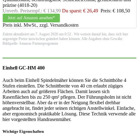
Unverb. Preisempf.: € 134,99
Du sparst: € 26,49
Preis: € 108,50
Jetzt auf Amazon ansehen*
Preis inkl. MwSt., zzgl. Versandkosten
Zuletzt aktualisiert am 7. August 2026 um 0:52 . Wir weisen darauf hin, dass sich hier
angezeigte Preise inzwischen geändert haben können. Alle Angaben ohne Gewähr.
Bildquelle: Amazon Partnerprogramm
Einhell GC-HM 400
Auch beim Einhell Spindelmäher können Sie die Schnitthöhe 4
Stufen einstellen. Die Schnittbreite von 40 cm erlaubt zügiges
Arbeiten auch auf größeren Flächen. Damit lassen sich
Rasenflächen bis zu 250 qm² pflegen. Der Führungsholm ist nicht
höhenverstellbar. Aber da er in der Neigung flexibel drehbar
angebracht ist, findet jeder seinen richtigen Anstellwinkel. Einfache,
aber ergonomisch praktikable Lösung. Diese Technik verwende alle
hier vorgestellten Handrasenmäher.
Wichtige Eigenschaften