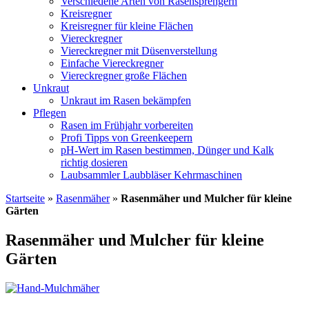
Verschiedene Arten von Rasen­sprengern
Kreisregner
Kreisregner für kleine Flächen
Viereckregner
Viereckregner mit Düsenverstellung
Einfache Viereckregner
Viereckregner große Flächen
Unkraut
Unkraut im Rasen bekämpfen
Pflegen
Rasen im Frühjahr vorbereiten
Profi Tipps von Greenkeepern
pH-Wert im Rasen bestimmen, Dünger und Kalk
richtig dosieren
Laubsammler Laubbläser Kehrmaschinen
Startseite
»
Rasenmäher
»
Rasenmäher und Mulcher für kleine
Gärten
Rasenmäher und Mulcher für kleine
Gärten